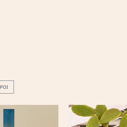
Tinos beach
Το ξενοδοχείο
Ο προορισμός
Πως να έρθετε εδώ
Υπηρεσίες & Παροχές
Συχνές Ερωτήσεις
Εμπειρία
ΩΡΟΙ
Γεύση & Οίνος
Ευεξία
Εκδηλώσεις