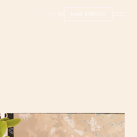
EN
ΕΛ
ΚΑΝΕ ΚΡΑΤΗΣΗ
Διαμονή
Δωμάτια & Σουΐτες
Προσφορές
Gallery
Εμπειρίες
Reserve
The Dovecote Beach & Restaurant