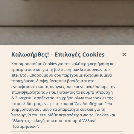
Καλωσήρθες! – Επιλογές Cookies
Χρησιμοποιούμε Cookies για την καλύτερη περιήγηση και
εμπειρία σου και για τη βελτίωση των λειτουργιών του
site. Έτσι, μπορούμε να σου παρέχουμε εξατομικευμένο
περιεχόμενο, διαφημίσεις που βασίζονται στα
ενδιαφέροντα και τις ανάγκες σου και να αναλύσουμε την
επισκεψιμότητα του site. Πατώντας το κουμπί "Αποδοχή
& Συνέχεια" αποδέχεσαι τη χρήση όλων των cookies της
ιστοσελίδας μας, ενώ με το κουμπί “Δεν Αποδέχομαι” θα
ενεργοποιηθούν μόνο τα απαραίτητα cookies για τη
λειτουργία του site. Μάθε περισσότερα για τα Cookies και
άλλαξε τις επιλογές σου από το κουμπί "Αλλαγή
Tinos Essence Suite
Προτιμήσεων".