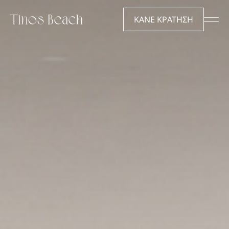
EN
ΕΛ
ΚΑΝΕ ΚΡΑΤΗΣΗ
Tinos beach
Διαμονή
Το ξενοδοχείο
Δωμάτια & Σουΐτες
Ο προορισμός
Προσφορές
Πως να έρθετε εδώ
Gallery
Υπηρεσίες & Παροχές
Εμπειρίες
Συχνές Ερωτήσεις
Εμπειρία
Reserve
Γεύση & Οίνος
The Dovecote Beach &
Ευεξία
Restaurant
Εκδηλώσεις
Καριέρα
Επικοινωνία
Καριέρα
Επικοινωνία